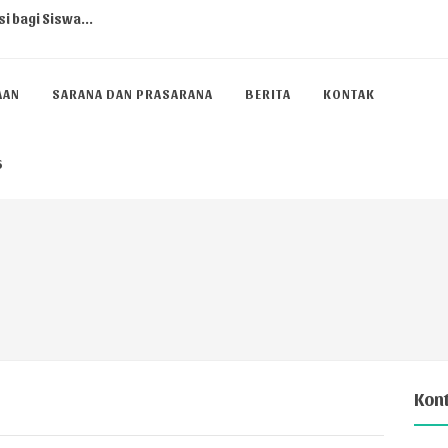
i bagi Siswa...
AAN
SARANA DAN PRASARANA
BERITA
KONTAK
r Siswa: Lebih dari Sekada...
6
lum Merdeka...
jati ...
 2025-2026...
Kon