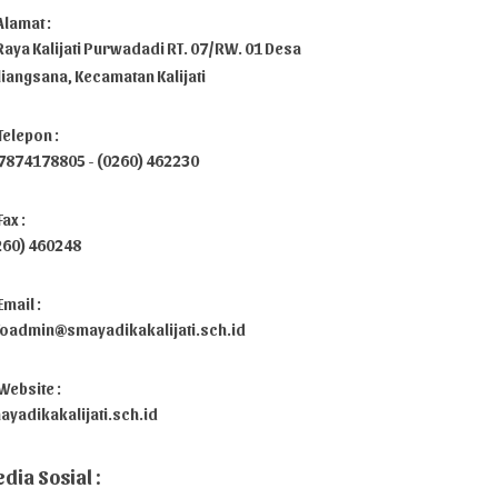
Alamat :
 Raya Kalijati Purwadadi RT. 07/RW. 01 Desa
liangsana, Kecamatan Kalijati
Telepon :
7874178805 - (0260) 462230
Fax :
260) 460248
Email :
foadmin@smayadikakalijati.sch.id
Website :
ayadikakalijati.sch.id
dia Sosial :