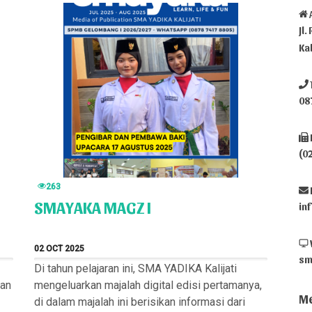
Jl.
Ka
08
(0
263
SMAYAKA MAGZ I
in
02 OCT 2025
sm
Di tahun pelajaran ini, SMA YADIKA Kalijati
kan
mengeluarkan majalah digital edisi pertamanya,
Me
di dalam majalah ini berisikan informasi dari