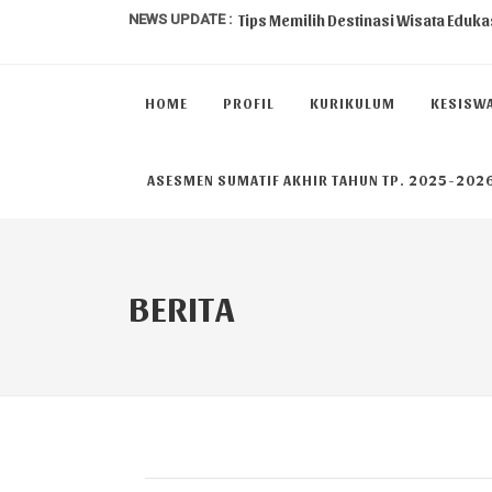
NEWS UPDATE :
Tips Memilih Destinasi Wisata Edukas
SMAYAKA MAGZ II...
HOME
PROFIL
KURIKULUM
KESISW
SMAYAKA MAGZ I...
Peran Guru dalam Membentuk Karakte
ASESMEN SUMATIF AKHIR TAHUN TP. 2025-202
Metode Pembelajaran Untuk Kuriku
Sarana dan Prasarana SMA Yadika Kali
PENGUMUMAN KELULUSAN KELAS 12 TP.
BERITA